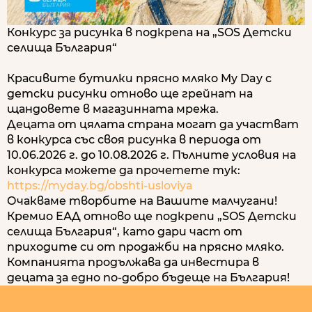
Конкурс за рисунка в подкрепа на „SOS Детски
селища България“
Красивите бутилки прясно мляко My Day с
детски рисунки отново ще грейнат на
щандовете в магазинната мрежа.
Децата от цялата страна могат да участват
в конкурса със своя рисунка в периода от
10.06.2026 г. до 10.08.2026 г. Пълните условия на
конкурса можете да прочетете тук:
https://myday.bg/obshti-usloviya
Очакваме творбите на Вашите малчугани!
Кремио ЕАД отново ще подкрепи „SOS Детски
селища България“, като дари част от
приходите си от продажби на прясно мляко.
Компанията продължава да инвестира в
децата за едно по-добро бъдеще на България!