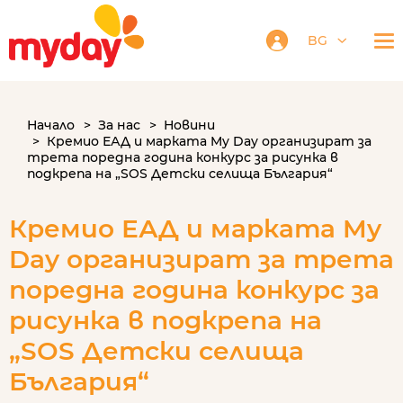
BG
Начало
За нас
Новини
Кремио ЕАД и марката My Day организират за
трета поредна година конкурс за рисунка в
подкрепа на „SOS Детски селища България“
Кремио ЕАД и марката My
Day организират за трета
поредна година конкурс за
рисунка в подкрепа на
„SOS Детски селища
България“