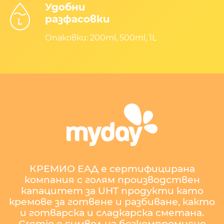
Удобни
разфасовки
Опаковки: 200ml, 500ml, 1L
КРЕМИО ЕАД е сертифицирана
компания с голям производствен
капацитет за UHT продукти като
кремове за готвене и разбиване, както
и готварска и сладкарска сметана.
Cremio е символ на безкомпромисно