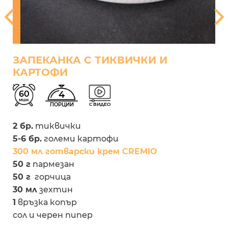
ЗАПЕКАНКА С ТИКВИЧКИ И
КАРТОФИ
60
4
мин.
ПОРЦИИ
С ВИДЕО
2 бр.
тиквички
5-6 бр.
големи картофи
300 мл готварски крем CREMIO
50 г
пармезан
50 г
горчица
30 мл
зехтин
1
връзка копър
сол и черен пипер