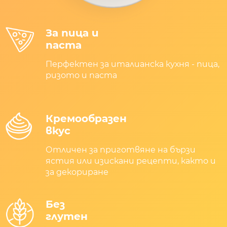
За пица и
паста
Перфектен за италианска кухня - пица,
ризото и паста
Кремообразен
вкус
Отличен за приготвяне на бързи
ястия или изискани рецепти, както и
за декориране
Без
глутен