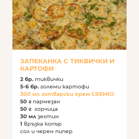
ЗАПЕКАНКА С ТИКВИЧКИ И
КАРТОФИ
2 бр.
тиквички
5-6 бр.
големи картофи
300 мл готварски крем CREMIO
50 г
пармезан
50 г
горчица
30 мл
зехтин
1
връзка копър
сол и черен пипер