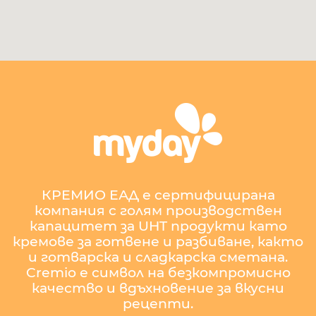
КРЕМИО ЕАД е сертифицирана
компания с голям производствен
капацитет за UHT продукти като
кремове за готвене и разбиване, както
и готварска и сладкарска сметана.
Cremio е символ на безкомпромисно
качество и вдъхновение за вкусни
рецепти.