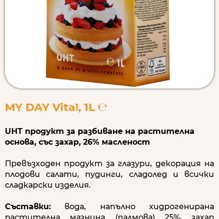
MY DAY Vita!, 1L ℮
UHT продукт за разбиване на растителна
основа, със захар, 26% масленост
Превъзходен продукт за глазури, декорация на
плодови салати, пудинги, сладолед и всички
сладкарски изделия.
Съставки:
вода, напълно хидрогенирана
растителна мазнина (палмова) 25%, захар