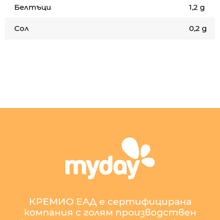
Белтъци
1,2 g
Сол
0,2 g
КРЕМИО ЕАД е сертифицирана
компания с голям производствен