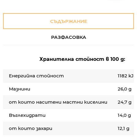
СЪДЪРЖАНИЕ
РАЗФАСОВКА
Хранителна стойност в 100 g:
Енергийна стойност
1182 kJ /
Мазнини
26,0 g
от които наситени мастни киселини
24,7 g
Въглехидрати
14,0 g
от които захари
12,1 g