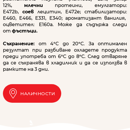
12%,
млечни
протеини, емулгатори:
Е472b,
соев
лецитин, Е472e; стабилизатори:
Е460, Е466, Е331, Е340; ароматизант ванилия,
оцветител: Е160а. Може да съдържа следи
от
фъстъци.
Съхранение:
от 4°С до 20°С. За оптимален
резултат при разбиване охладете продукта
преди употреба от 6°С до 8°С. След отваряне
да се съхранява в хладилник и да се използва в
рамките на 3 дни.
НАЛИЧНОСТИ