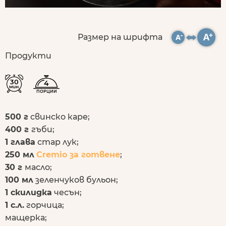
Размер на шрифта
Продукти
30
4
мин.
ПОРЦИИ
500 г
свинско каре;
400 г
гъби;
1 глава
стар лук;
250 мл
Cremio за готвене
;
30 г
масло;
100 мл
зеленчуков бульон;
1 скилидка
чесън;
1 с.л.
горчица;
мащерка;