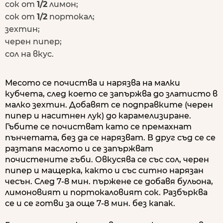
сок от
1/2
лимон;
сок от
1/2
портокал;
зехтин;
черен пипер;
сол на вкус.
Месото се почиства и нарязва на малки
кубчета, след което се запържва до златисто в
малко зехтин. Добавят се подправките (черен
пипер и наситнен лук) до карамелизиране.
Гъбите се почистват като се премахнат
пънчетата, без да се нарязват. В друг съд се се
разтапя маслото и се запържват
почистените гъби. Овкусява се със сол, черен
пипер и мащерка, както и със ситно нарязан
чесън. След 7-8 мин. пържене се добавя бульона,
лимоновият и портокаловият сок. Разбърква
се и се готви за още 7-8 мин. без капак.