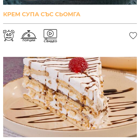
КРЕМ СУПА СЪС СЬОМГА
40
6
мин.
ПОРЦИИ
С ВИДЕО