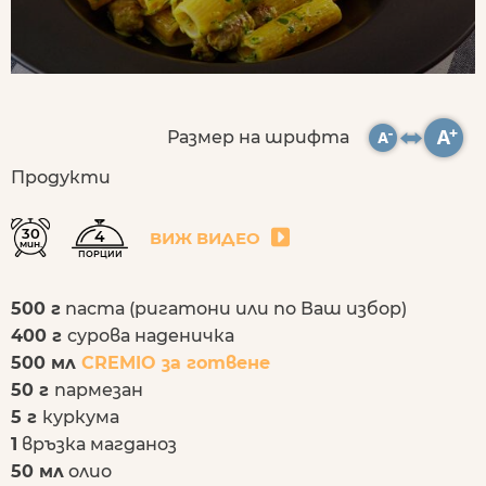
Размер на шрифта
Продукти
30
4
ВИЖ ВИДЕО
мин.
ПОРЦИИ
500 г
паста (ригатони или по Ваш избор)
400 г
сурова наденичка
500 мл
CREMIO за готвене
50 г
пармезан
5 г
куркума
1
връзка магданоз
50 мл
олио