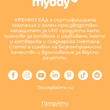
КРЕМИО ЕАД е сертифицирана
компания с голям производствен
капацитет за UHT продукти като
кремове за готвене и разбиване, както
и готварска и сладкарска сметана.
Cremio е символ на безкомпромисно
качество и вдъхновение за вкусни
рецепти.
Последвайте ни
Продукти