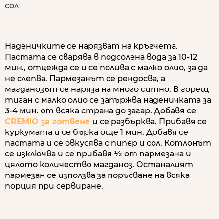
сол
Наденичките се нарязват на кръгчета.
Пастата се сварява в подсолена вода за 10-12
мин., отцежда се и се полива с малко олио, за да
не слепва. Пармезанът се рендосва, а
магданозът се наряза на много ситно. В горещ
тиган с малко олио се запържва наденичката за
3-4 мин. от всяка страна до загар. Добавя се
CREMIO за готвене
и се разбърква. Прибавя се
куркумата и се бърка още 1 мин. Добавя се
пастата и се овкусява с пипер и сол. Котлонът
се изключва и се прибавя ½ от пармезана и
цялото количество магданоз. Останалият
пармезан се използва за поръсване на всяка
порция при сервиране.