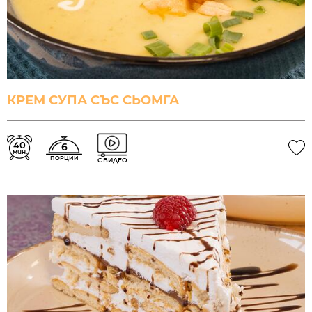
КРЕМ СУПА СЪС СЬОМГА
40
6
мин.
ПОРЦИИ
С ВИДЕО