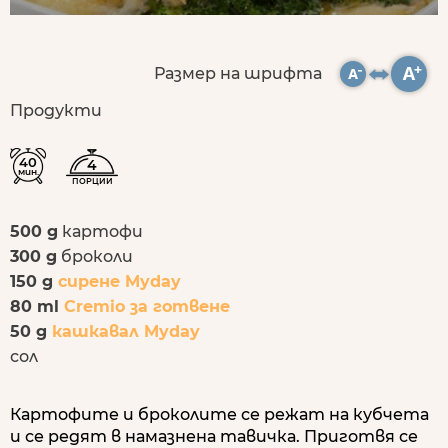
Размер на шрифта
Продукти
40
4
мин.
ПОРЦИИ
500 g
картофи
300 g
броколи
150 g
сирене Myday
80 ml
Cremio за готвене
50 g
кашкавал Myday
сол
Картофите и броколите се режат на кубчета
и се редят в намазнена тавичка. Приготвя се