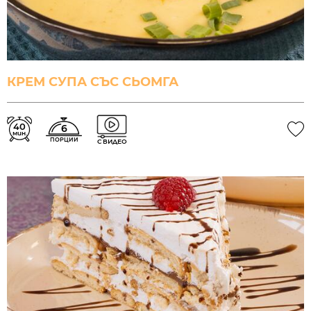
КРЕМ СУПА СЪС СЬОМГА
40
6
мин.
ПОРЦИИ
С ВИДЕО