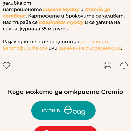
заливка от
натрошеното
сирене
Myday
и
Cremio за
готвене
. Картофите и броколите се заливат,
настъргва се
кашкавал
Myday
и се запича на
силна фурна за 35 минути.
Разгледайте още рецепти за
запеканка с
картофи и бекон
или
запеканка със зеленчуци
.
Къде можете да откриете Cremio
КУПИ В