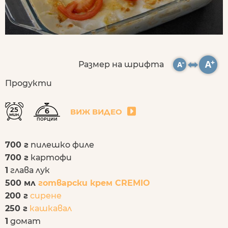
Размер на шрифта
Продукти
25
6
ВИЖ ВИДЕО
мин.
ПОРЦИИ
700 г
пилешко филе
700 г
картофи
1
глава лук
500 мл
готварски крем CREMIO
200 г
сирене
250 г
кашкавал
1
домат