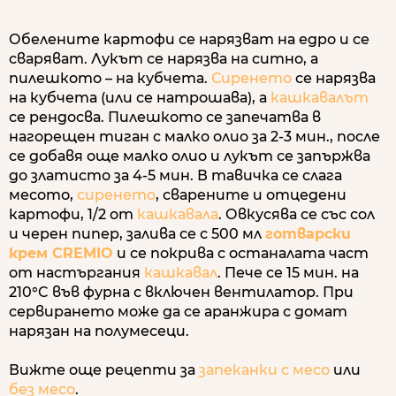
Обелените картофи се нарязват на едро и се
сваряват. Лукът се нарязва на ситно, а
пилешкото – на кубчета.
Сиренето
се нарязва
на кубчета (или се натрошава), а
кашкавалът
се рендосва. Пилешкото се запечатва в
нагорещен тиган с малко олио за 2-3 мин., после
се добавя още малко олио и лукът се запържва
до златисто за 4-5 мин. В тавичка се слага
месото,
сиренето
, сварените и отцедени
картофи, 1/2 от
кашкавала
. Овкусява се със сол
и черен пипер, залива се с 500 мл
готварски
крем CREMIO
и се покрива с останалата част
от настъргания
кашкавал
. Пече се 15 мин. на
210°C във фурна с включен вентилатор. При
сервирането може да се аранжира с домат
нарязан на полумесеци.
Вижте още рецепти за
запеканки с месо
или
без месо
.