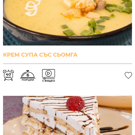
КРЕМ СУПА СЪС СЬОМГА
40
6
мин.
ПОРЦИИ
С ВИДЕО