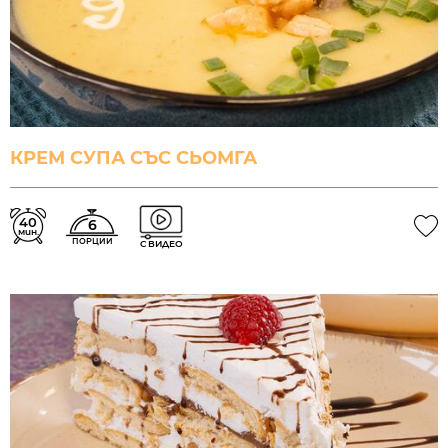
КРЕМ СУПА СЪС СЬОМГА
40
6
мин.
ПОРЦИИ
С ВИДЕО