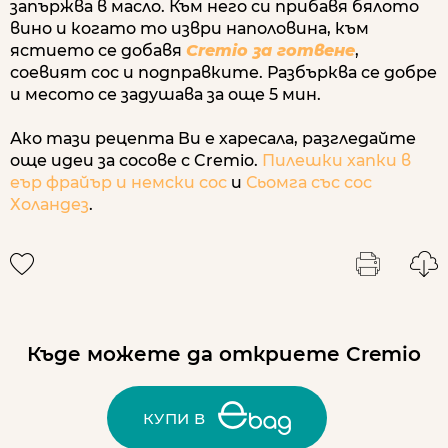
запържва в масло. Към него си прибавя бялото
вино и когато то изври наполовина, към
ястието се добавя
Cremio за готвене
,
соевият сос и подправките. Разбърква се добре
и месото се задушава за още 5 мин.
Ако тази рецепта Ви е харесала, разгледайте
още идеи за сосове с Cremio.
Пилешки хапки в
еър фрайър и немски сос
и
Сьомга със сос
Холандез
.
Къде можете да откриете Cremio
КУПИ В