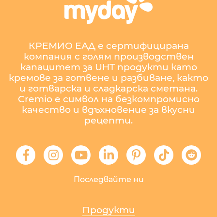
КРЕМИО ЕАД е сертифицирана
компания с голям производствен
капацитет за UHT продукти като
кремове за готвене и разбиване, както
и готварска и сладкарска сметана.
Cremio е символ на безкомпромисно
качество и вдъхновение за вкусни
рецепти.
Последвайте ни
Продукти