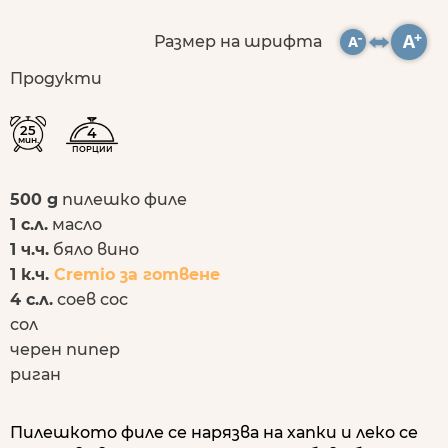
Размер на шрифта
Продукти
25
4
мин.
ПОРЦИИ
500 g
пилешко филе
1 с.л.
масло
1 ч.ч.
бяло вино
1 к.ч.
Cremio за готвене
4 с.л.
соев сос
сол
черен пипер
риган
Пилешкото филе се нарязва на хапки и леко се