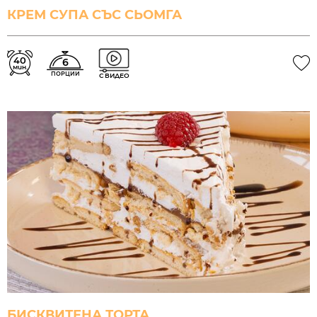
КРЕМ СУПА СЪС СЬОМГА
40
6
мин.
ПОРЦИИ
С ВИДЕО
БИСКВИТЕНА ТОРТА