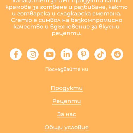
капацитет за UHT продукти като
кремове за готвене и разбиване, както
и готварска и сладкарска сметана.
Cremio е символ на безкомпромисно
качество и вдъхновение за вкусни
рецепти.
Последвайте ни
Продукти
Рецепти
За нас
Общи условия