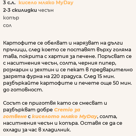
3 с.л.
кисело мляко MyDay
2-3 скилидки
чесън
копър
сол
Картофите се обелват и нарязват на дълги
пръчици, след което се поставят върху голяма
тава, покрита с хартия за печене. Поръсват се
с наситнения чесън, солта, черния пипер,
розмарин и зехтин и се пекат в предварително
загрята фурна на 220 градуса. След 15 мин.
разбъркайте картофите и печете още 50 мин.
до готовност.
Сосът се приготвя като се смесват и
разбъркват добре
Cremio за
готвене
с
киселото мляко MyDay
, солта,
наситнения чесън и копъра. Оставя се да се
охлади за час в хладилник.