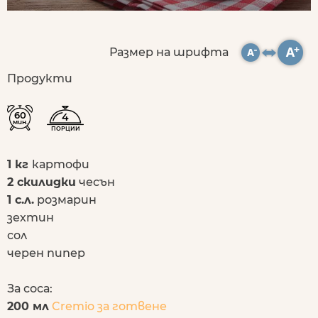
Размер на шрифта
Продукти
60
4
мин.
ПОРЦИИ
1 кг
картофи
2 скилидки
чесън
1 с.л.
розмарин
зехтин
сол
черен пипер
За соса:
200 мл
Cremio за готвене