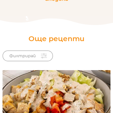
Още рецепти
Филтрирай