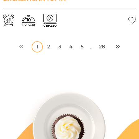
20
10
мин.
ПОРЦИИ
С ВИДЕО
1
2
3
4
5
28
...