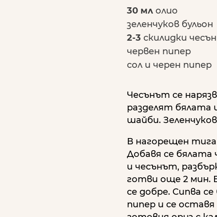
30 мл
олио
зеленчуков бульон
2-3
скилидки чесъ
червен пипер
сол и черен пипер
Чесънът се нарязв
разделят бялата и
шайби. Зеленчуков
В нагорещен тиган
Добавя се бялата 
и чесънът, разбър
готви още 2 мин. 
се добре. Сипва се
пипер и се оставя 
готовия ориз с ка