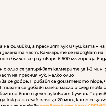
н
а на филийки, а пресният лук и чушката – на
 зелената част. Калмарите се нарязват на
ият бульон се разтваря в 600 мл гореща вод
 с олио се запържват калмарите за 1-2 мин.
част на пресния лук, малко олио
ква се добре. Прибавя се доматеното пюре, 
В тигана се добавя малко масло и след това 
 бялото вино и зеленчуковият бульон. Поръсв
да къкри на слаб огън за 20 мин., като се захл
лмари се прибавя
готварският крем CREMIO