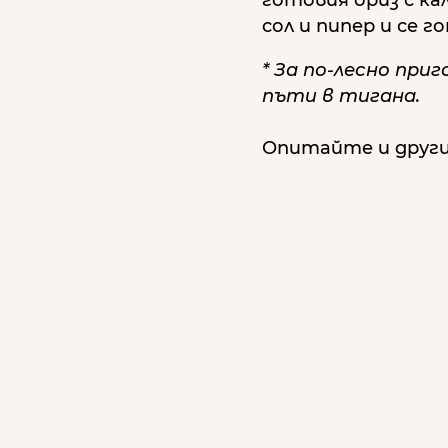
сол и пипер и се г
* За по-лесно при
пъти в тигана.
Опитайте и други