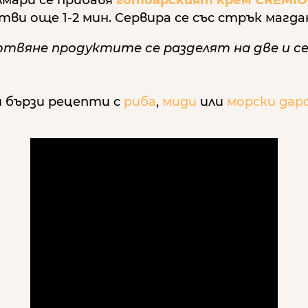
отви още 1-2 мин. Сервира се със стрък магдан
готвяне продуктите се разделят на две и с
 бързи рецепти с
риба
,
миди
или
морски дар