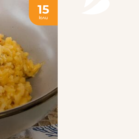
15
юли