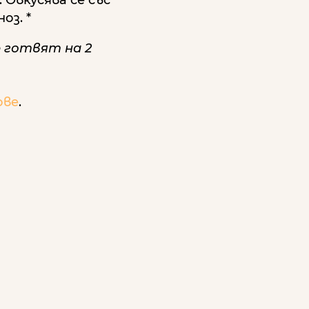
оз. *
е готвят на 2
ове
.