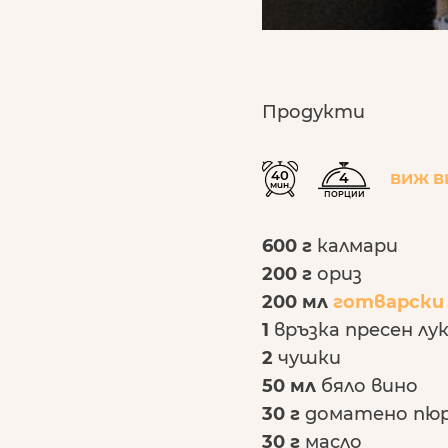
Продукти
40
4
ВИЖ В
мин.
ПОРЦИИ
600 г
калмари
200 г
ориз
200 мл
готварски
1
връзка пресен лу
2
чушки
50 мл
бяло вино
30 г
доматено пю
30 г
масло