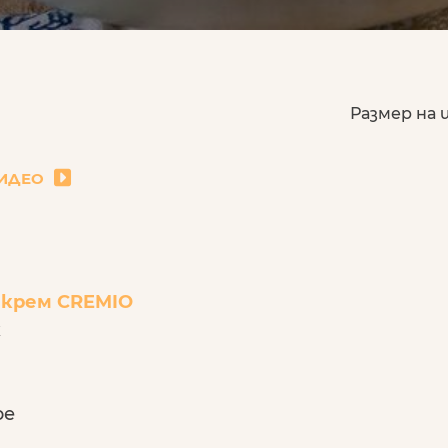
Размер на
ИДЕО
 крем CREMIO
к
ре