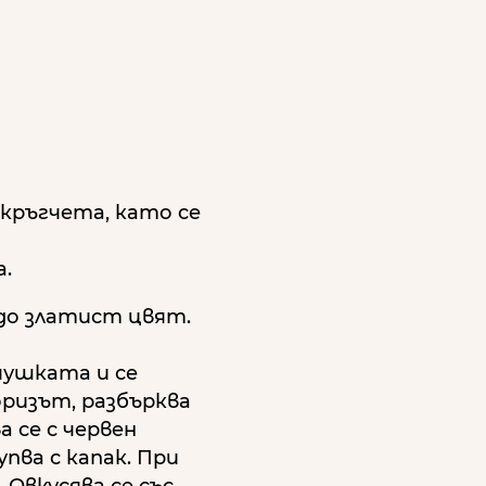
 кръгчета, като се
а.
 до златист цвят.
чушката и се
оризът, разбърква
а се с червен
упва с капак. При
. Овкусява се със